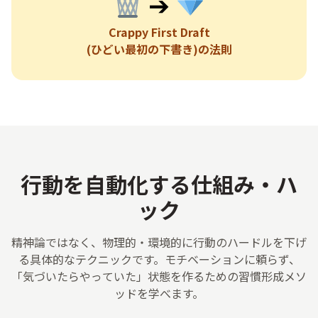
➔
Crappy First Draft
(ひどい最初の下書き)の法則
行動を自動化する仕組み・ハ
ック
精神
論
ではなく、
物理
的
・
環境
的
に
行動
のハードルを
下
げ
る
具体
的
なテクニックです。モチベーションに
頼
らず、
「
気
づいたらやっていた」
状態
を
作
るための
習慣
形成
メソ
ッドを
学
べます。