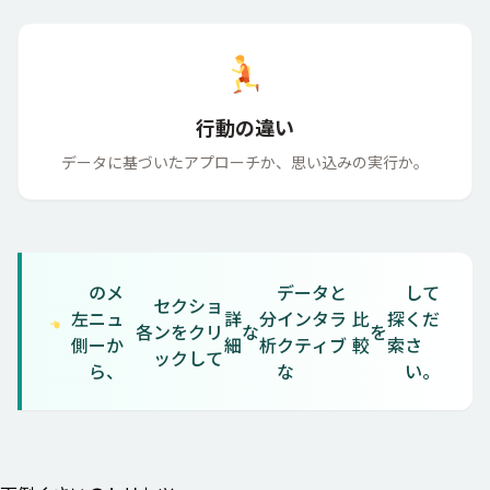
行動の違い
データに
基
づいたアプローチか、
思
い
込
みの
実行
か。
のメ
データと
して
セクショ
左
ニュ
詳
分
インタラ
比
探
くだ
各
ンをクリ
な
を
側
ーか
細
析
クティブ
較
索
さ
ックして
ら、
な
い。