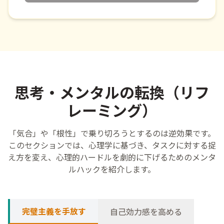
思考・メンタルの転換（リフ
レーミング）
「
気合
」や「
根性
」で
乗
り
切
ろうとするのは
逆
効果
です。
このセクションでは、
心理
学
に
基
づき、タスクに
対
する
捉
え
方
を
変
え、
心理
的
ハードルを
劇的
に
下
げるためのメンタ
ルハックを
紹介
します。
完璧主義を手放す
自己効力感を高める