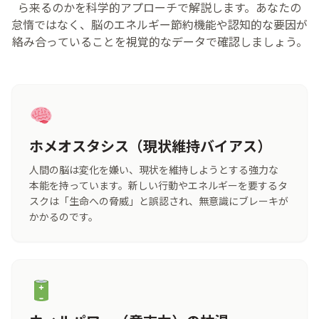
ら
来
るのかを
科学
的
アプローチで
解説
します。あなたの
怠惰
ではなく、
脳
のエネルギー
節約
機能
や
認知
的
な
要因
が
絡
み
合
っていることを
視覚
的
なデータで
確認
しましょう。
ホメオスタシス（現状維持バイアス）
人間
の
脳
は
変化
を
嫌
い、
現状
を
維持
しようとする
強力
な
本能
を
持
っています。
新
しい
行動
やエネルギーを
要
するタ
スクは「
生命
への
脅威
」と
誤認
され、
無意識
にブレーキが
かかるのです。