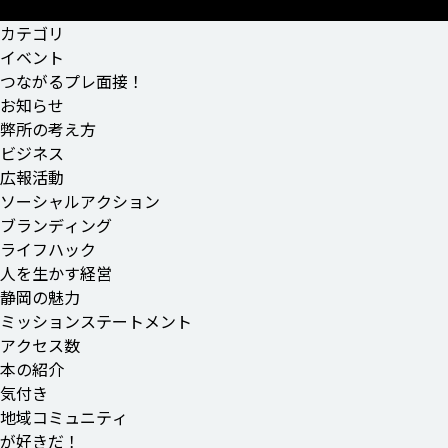
カテゴリ
イベント
つながるプレ
面接
！
お
知
らせ
弊
所
の
考
え
方
ビジネス
広報
活動
ソーシャルアクション
ブランディング
ライフハック
人
を
生
かす
経営
静岡
の
魅力
ミッションステートメント
アクセス
数
本
の
紹介
気付
き
地域
コミュニティ
が
好
きだ！