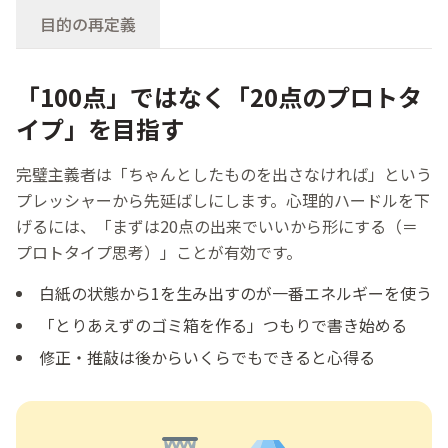
目的の再定義
「100点」ではなく「20点のプロトタ
イプ」を目指す
完璧
主義
者
は「ちゃんとしたものを
出
さなければ」という
プレッシャーから
先
延
ばしにします。
心理
的
ハードルを
下
げるには、「まずは20
点
の
出来
でいいから
形
にする（＝
プロトタイプ
思考
）」ことが
有効
です。
白紙
の
状態
から1を
生
み
出
すのが
一番
エネルギーを
使
う
「とりあえずのゴミ
箱
を
作
る」つもりで
書
き
始
める
修正
・
推敲
は
後
からいくらでもできると
心得
る