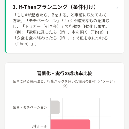
3. If-Thenプランニング（条件付け）
「もしAが
起
きたら、Bをする」と
事前
に
決
めておく
方法
。「モチベーション」という
不
確実
なものを
排除
し、「トリガー（
引
き
金
）」で
行動
を
自動
化
します。
（
例
：「
電車
に
乗
ったら（If）、
本
を
開
く（Then）」
「
夕食
を
食
べ
終
わったら（If）、すぐ
皿
を
水
につける
（Then）」）
習慣化・実行の成功率比較
気合
に
頼
る
従来
法
と、
行動
ハックを
用
いた
場合
の
比較
（イメージデ
ータ）