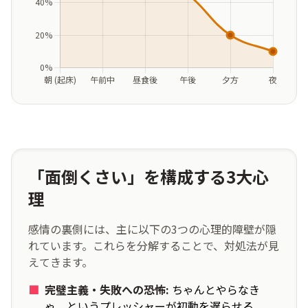
「面倒くさい」を構成する3大心
理
感情
の
裏側
には、
主
に
以下
の3つの
心理
的
障壁
が
隠
れています。これらを
分解
することで、
対処
法
が
見
えてきます。
■
完璧
主義
・
失敗
への
恐怖
:
ちゃんとやらなき
ゃ、というプレッシャーが
初動
を
遅
らせる。