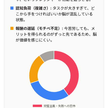
■
認知
負荷
（
複雑
さ）:
タスクが
大
きすぎて、ど
こから
手
をつければいいか
脳
が
混乱
している
状態
。
■
報酬
の
遅延
（モチベ
不足
）:
今
苦労
しても、メ
リットを
得
られるのがずっと
先
であるため、
脳
が
価値
を
感
じにくい。