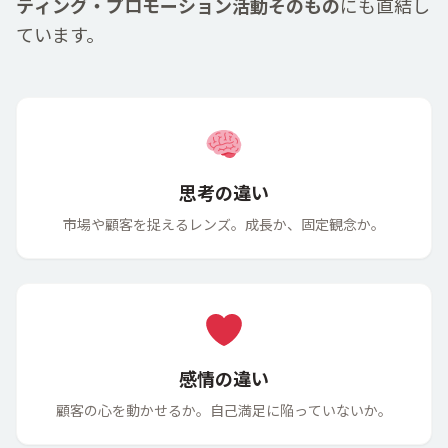
ティング・プロモーション
活動
そのもの
にも
直結
し
ています。
思考の違い
市場
や
顧客
を
捉
えるレンズ。
成長
か、
固定
観念
か。
感情の違い
顧客
の
心
を
動
かせるか。
自己
満足
に
陥
っていないか。