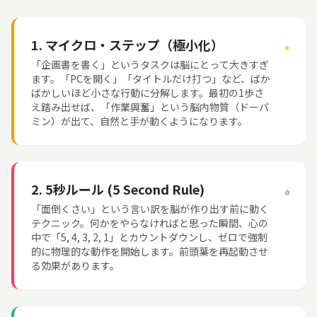
1. マイクロ・ステップ（極小化）
「
企画
書
を
書
く」というタスクは
脳
にとって
大
きすぎ
ます。「PCを
開
く」「タイトルだけ
打
つ」など、ばか
ばかしいほど
小
さな
行動
に
分解
します。
最初
の1
歩
さ
え
踏
み
出
せば、「
作業
興奮
」という
脳
内
物質
（ドーパ
ミン）が
出
て、
自然
と
手
が
動
くようになります。
2. 5秒ルール (5 Second Rule)
「
面倒
くさい」という
言
い
訳
を
脳
が
作
り
出
す
前
に
動
く
テクニック。
何
かをやらなければと
思
った
瞬間
、
心
の
中
で「5, 4, 3, 2, 1」とカウントダウンし、ゼロで
強制
的
に
物理
的
な
動作
を
開始
します。
前頭葉
を
再
起動
させ
る
効果
があります。