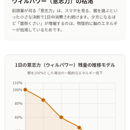
ウィルパワー（意志力）の枯渇
前頭葉
が
司
る「
意志
力
」は、スマホを
見
る、
服
を
選
ぶとい
った
小
さな
決断
で1
日
中
消費
され
続
けます。
夕方
になるほ
ど「
面倒
くさい」が
増幅
するのは、
物理
的
に
脳
のエネルギ
ーが
枯渇
しているためです。
1日の意志力（ウィルパワー）残量の推移モデル
朝
を100%とした
場合
の
一般
的
なエネルギー
低下