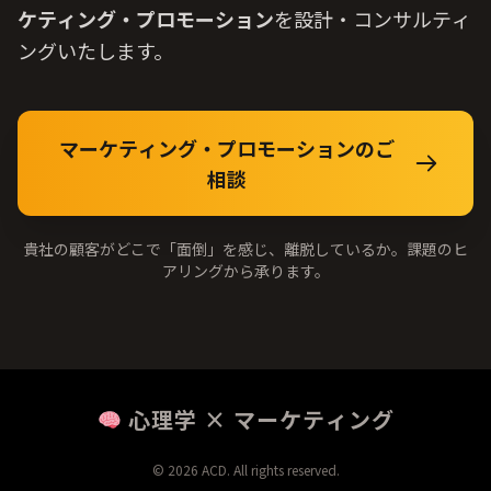
ケティング・プロモーション
を
設計
・コンサルティ
ングいたします。
マーケティング・プロモーションのご
相談
貴社
の
顧客
がどこで「
面倒
」を
感
じ、
離脱
しているか。
課題
のヒ
アリングから
承
ります。
心理学 × マーケティング
© 2026 ACD. All rights reserved.