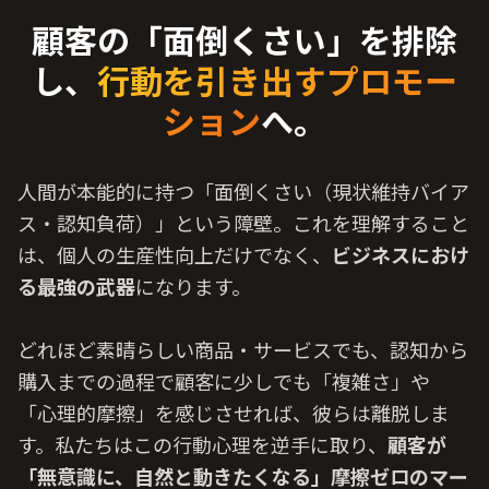
顧客の「面倒くさい」を排除
し、
行動を引き出すプロモー
ション
へ。
人間
が
本能
的
に
持
つ「
面倒
くさい（
現状
維持
バイア
ス・
認知
負荷
）」という
障壁
。これを
理解
すること
は、
個人
の
生産
性
向上
だけでなく、
ビジネスにおけ
る
最強
の
武器
になります。
どれほど
素晴
らしい
商品
・サービスでも、
認知
から
購入
までの
過程
で
顧客
に
少
しでも「
複雑
さ」や
「
心理
的
摩擦
」を
感
じさせれば、
彼
らは
離脱
しま
す。
私
たちはこの
行動
心理
を
逆手
に
取
り、
顧客
が
「
無意識
に、
自然
と
動
きたくなる」
摩擦
ゼロのマー