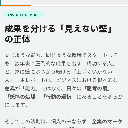
INSIGHT REPORT
成果を分ける「見えない壁」
の正体
同
じような
能力
、
同
じような
環境
でスタートして
も、
数
年
後
に
圧倒的
な
成果
を
出
す「
成功
する
人
」
と、
常
に
壁
にぶつかり
続
ける「
上手
くいかない
人
」。
本
レポートは、ビジネスにおける
根本
的
な
差異
が「
能力
」ではなく、
日々
の
「
思考
の
癖
」
「
感情
の
処理
」「
行動
の
選択
」
にあることを
明
らか
にします。
そしてこの
法則
は、
個人
のみならず、
企業
のマーケ