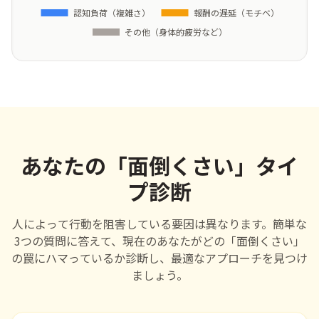
あなたの「面倒くさい」タイ
プ診断
人
によって
行動
を
阻害
している
要因
は
異
なります。
簡単
な
3つの
質問
に
答
えて、
現在
のあなたがどの「
面倒
くさい」
の
罠
にハマっているか
診断
し、
最適
なアプローチを
見
つけ
ましょう。