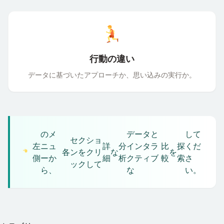
行動の違い
データに
基
づいたアプローチか、
思
い
込
みの
実行
か。
のメ
データと
して
セクショ
左
ニュ
詳
分
インタラ
比
探
くだ
各
ンをクリ
な
を
側
ーか
細
析
クティブ
較
索
さ
ックして
ら、
な
い。