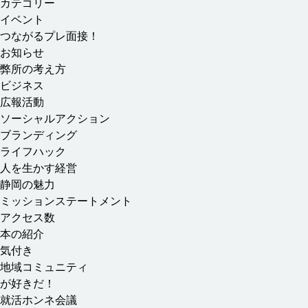
カテゴリー
イベント
つながるプレ
面接
！
お
知
らせ
弊
所
の
考
え
方
ビジネス
広報
活動
ソーシャルアクション
ブランディング
ライフハック
人
を
生
かす
経営
静岡
の
魅力
ミッションステートメント
アクセス
数
本
の
紹介
気付
き
地域
コミュニティ
が
好
きだ！
就
活
ホンネ
会議