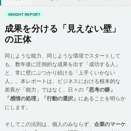
INSIGHT REPORT
成果を分ける「見えない壁」
の正体
同
じような
能力
、
同
じような
環境
でスタートして
も、
数
年
後
に
圧倒的
な
成果
を
出
す「
成功
する
人
」
と、
常
に
壁
にぶつかり
続
ける「
上手
くいかない
人
」。
本
レポートは、ビジネスにおける
根本
的
な
差異
が「
能力
」ではなく、
日々
の
「
思考
の
癖
」
にあることを
明
らか
「
感情
の
処理
」「
行動
の
選択
」
にします。
そしてこの
法則
は、
個人
のみならず、
企業
のマーケ