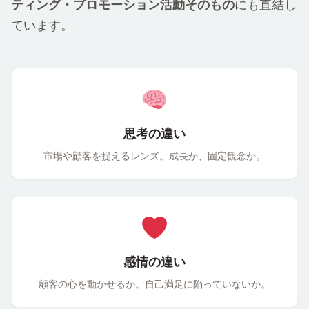
にも
直結
し
ティング・プロモーション
活動
そのもの
ています。
思考の違い
市場
や
顧客
を
捉
えるレンズ。
成長
か、
固定
観念
か。
感情の違い
顧客
の
心
を
動
かせるか。
自己
満足
に
陥
っていないか。