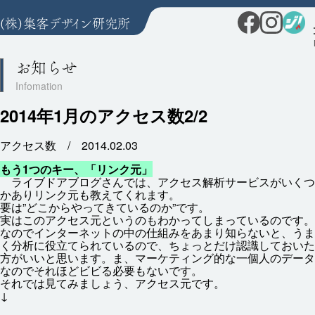
お知らせ
2014年1月のアクセス数2/2
アクセス数 /
2014.02.03
もう1つのキー、「リンク
元
」
ライブドアブログさんでは、アクセス
解析
サービスがいくつ
かありリンク
元
も
教
えてくれます。
要
は”どこからやってきているのか”です。
実
はこのアクセス
元
というのもわかってしまっているのです。
なのでインターネットの
中
の
仕組
みをあまり
知
らないと、うま
く
分析
に
役立
てられているので、ちょっとだけ
認識
しておいた
方
がいいと
思
います。ま、マーケティング
的
な
一個人
のデータ
なのでそれほどビビる
必要
もないです。
それでは
見
てみましょう、アクセス
元
です。
↓