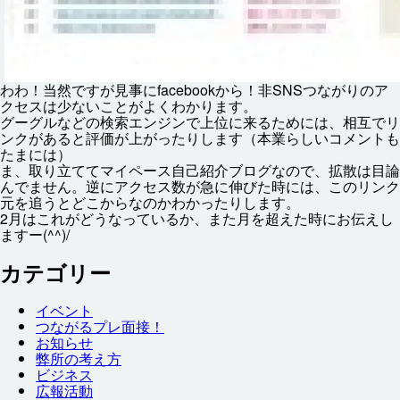
わわ！
当然
ですが
見事
にfacebookから！
非
SNSつながりのア
クセスは
少
ないことがよくわかります。
グーグルなどの
検索
エンジンで
上位
に
来
るためには、
相互
でリ
ンクがあると
評価
が
上
がったりします（
本業
らしいコメントも
たまには）
ま、
取
り
立
ててマイペース
自己
紹介
ブログなので、
拡散
は
目論
んでません。
逆
にアクセス
数
が
急
に
伸
びた
時
には、このリンク
元
を
追
うとどこからなのかわかったりします。
2
月
はこれがどうなっているか、また
月
を
超
えた
時
にお
伝
えし
ますー(^^)/
カテゴリー
イベント
つながるプレ
面接
！
お
知
らせ
弊
所
の
考
え
方
ビジネス
広報
活動