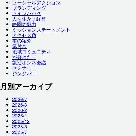
ソーシャルアクション
ブランディング
ライフハック
人
を
生
かす
経営
静岡
の
魅力
ミッションステートメント
アクセス
数
本
の
紹介
気付
き
地域
コミュニティ
が
好
きだ！
就
活
ホンネ
会議
セミナー
ジンジバ！
月別アーカイブ
2026/7
2026/3
2026/2
2026/1
2025/12
2025/8
2025/7