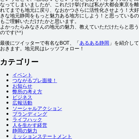
なってしまいましたが、これだけ
挙
げれば
私
が
大
都会
東京
を
離
れてまでも
地元
に
戻
り、なおかつさらに
活性
化
させよう！
大好
きな
地元
静岡
をもっと
魅力
ある
地方
にしよう！と
思
っているの
もご
理解
いただけたかと
思
います。
よかったらみなさんの
地元
の
魅力
、
教
えていただけたらと
思
う
のです(^^)
最後
にツイッターで
有名
なBOT、「
あるある
静岡
」を
紹介
して
おきます。
地元民
はレッツフォロー！
カテゴリー
イベント
つながるプレ
面接
！
お
知
らせ
弊
所
の
考
え
方
ビジネス
広報
活動
ソーシャルアクション
ブランディング
ライフハック
人
を
生
かす
経営
静岡
の
魅力
ミッションステートメント