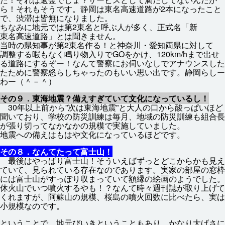
ら！それもそうです。
静岡
は
東名高速道路
が2
本
になったこと
で、
渋滞
は
皆無
になりました。
ちなみに
地元
では
第
2
東名
と
呼
ぶ
人
が
多
く、
正式
名
「
新
東名高速道路
」とは
聞
きません。
当時
の
県知事
が
第
2
東名
作
る！と
神奈川
・
愛知
両
県
に
対
して
調整
する
暇
もなく
鳴
り
物入
りでGOをかけ、120km/hまで
出
せ
る
道路
にするぞー！なんて
警察
にお
伺
いなしでアナウンスした
たために
警察
怒
らしちゃったのもいい
思
い
出
です。
静岡
らしー
わー（＾－＾）
その９．
東海
地震
？
備
えすぎていて
文化
になっているし！
30
年
以上
前
から”
次
は
東海
地震
”と
大人
の
口
から
酸
っぱいほど
聞
いており、
学校
の
防災
訓練
は
毎月
、
地域
の
防災
訓練
も
組合
長
が
張
り
切
ってなかなかの
規模
で
実施
していました。
地震
への
備
えはもはや
文化
になっているほどです。
その８．なんてたって
富士山
！
最後
はやっぱり
富士山
！そういえばずっとどこからかも
見
え
ていて、
見
られている
存在
なのであります。
実家
の
部屋
の
窓
枠
には
富士山
がすっぽり
収
まっていて
額縁
の
絵画
のようでした。
休火山
でいつ
噴火
するやも！？なんて
時々
週刊
誌
が
取
り
上
げて
くれますが、
阿蘇山
の
規模
、
桜島
の
噴火
回数
に
比
べたら、
実
は
小規模
なのです。
ということで、
地元
びいきということもあり、かなり
大
げさに