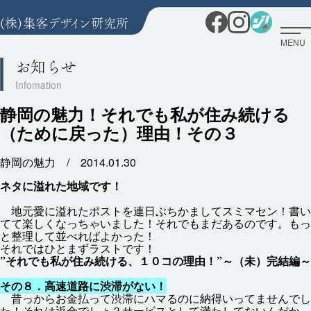
MENU
お知らせ
静岡の魅力！それでも私が住み続ける
（ために戻った）理由！その３
静岡の魅力 /
2014.01.30
ネタに
溢
れた
地域
です！
地元
愛
に
溢
れたポストを
連日
ぶちかましてスミマセン！
書
い
てて
楽
しくなっちゃいました！それでもまだあるのです。もっ
と
整理
して
並
べればよかった！
それではひとまずラストです！
”それでも
私
が
住
み
続
ける、１０コの
理由
！”～（
未
）
完結
編
～
その８．
高速
道路
に
渋滞
がない！
昔
っからお
金
払
って
渋滞
にハマるのに
納得
いってませんでし
た！それは
返金
でしょ？サービスとして
満
たしてないんだか