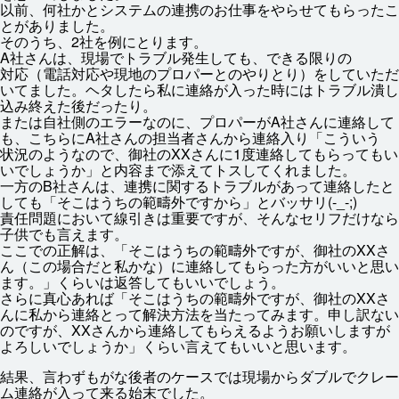
以前
、
何
社
かとシステムの
連携
のお
仕事
をやらせてもらったこ
とがありました。
そのうち、2
社
を
例
にとります。
A
社
さんは、
現場
でトラブル
発生
しても、できる
限
りの
対応
（
電話
対応
や
現地
のプロパーとのやりとり）をしていただ
いてました。ヘタしたら
私
に
連絡
が
入
った
時
にはトラブル
潰
し
込
み
終
えた
後
だったり。
または
自社
側
のエラーなのに、プロパーがA
社
さんに
連絡
して
も、こちらにA
社
さんの
担当
者
さんから
連絡
入
り「こういう
状況
のようなので、
御社
のXXさんに1
度
連絡
してもらってもい
いでしょうか」と
内容
まで
添
えてトスしてくれました。
一方
のB
社
さんは、
連携
に
関
するトラブルがあって
連絡
したと
しても「そこはうちの
範疇
外
ですから」とバッサリ(-_-;)
責任
問題
において
線引
きは
重要
ですが、そんなセリフだけなら
子供
でも
言
えます。
ここでの
正解
は、「そこはうちの
範疇
外
ですが、
御社
のXXさ
ん（この
場合
だと
私
かな）に
連絡
してもらった
方
がいいと
思
い
ます。」くらいは
返答
してもいいでしょう。
さらに
真心
あれば「そこはうちの
範疇
外
ですが、
御社
のXXさ
んに
私
から
連絡
とって
解決
方法
を
当
たってみます。
申
し
訳
ない
のですが、XXさんから
連絡
してもらえるようお
願
いしますが
よろしいでしょうか」くらい
言
えてもいいと
思
います。
結果
、
言
わずもがな
後者
のケースでは
現場
からダブルでクレー
ム
連絡
が
入
って
来
る
始末
でした。