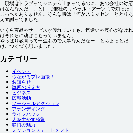
「
現場
はトラブってシステム
止
まってるのに、あの
会社
の
対応
はなんなんだ！」と(_ _;)
他社
のリベラル・アーツまで
知
った
こっちゃありません。そんな
時
は「
何
かスミマセン」ととりあ
えず
謝
ってました。
いくら
商品
やサービスが
優
れていても、
気遣
いや
真心
がなけれ
ばそれらに
魂
はこもっていません。
やっぱり
教育
って
一生
もので
大事
なんだなー、とちょっとだ
け、つくづく
思
いました。
カテゴリー
イベント
つながるプレ
面接
！
お
知
らせ
弊
所
の
考
え
方
ビジネス
広報
活動
ソーシャルアクション
ブランディング
ライフハック
人
を
生
かす
経営
静岡
の
魅力
ミッションステートメント