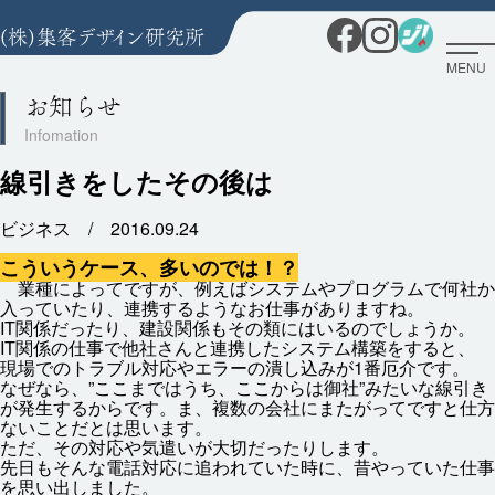
MENU
お知らせ
線引きをしたその後は
ビジネス /
2016.09.24
こういうケース、
多
いのでは！？
業種
によってですが、
例
えばシステムやプログラムで
何
社
か
入
っていたり、
連携
するようなお
仕事
がありますね。
IT
関係
だったり、
建設
関係
もその
類
にはいるのでしょうか。
IT
関係
の
仕事
で
他社
さんと
連携
したシステム
構築
をすると、
現場
でのトラブル
対応
やエラーの
潰
し
込
みが1
番
厄介
です。
なぜなら、”ここまではうち、ここからは
御社
”みたいな
線引
き
が
発生
するからです。ま、
複数
の
会社
にまたがってですと
仕方
ないことだとは
思
います。
ただ、その
対応
や
気遣
いが
大切
だったりします。
先日
もそんな
電話
対応
に
追
われていた
時
に、
昔
やっていた
仕事
を
思
い
出
しました。