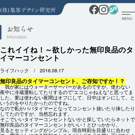
MENU
お知らせ
これイイね！～欲しかった無印良品のタ
イマーコンセント
ライフハック /
2016.08.17
無印
良品
のタイマーコンセント、ご
存知
ですか！？
我
が
家
にはウォーターサーバーがあるのですが、
使
わない
夜中
に
冷蔵
運転
してたりするので”エコじゃねえな”と
思
ってま
した。
要
は
使
わない
夜間
はオフにして、
日
中
はオンにして。と
いうのをやりたかったのですね。
なので
私
がパパタイマーとなってコンセント
抜
いたり
挿
したり
してたのですが、
当然
忘
れます。
そこでいいタイマーコンセントないかと
探
していたらネットで
無印
良品
のタイマーコンセントがいい！とひっかかり。
見
るとセッティングがシンプル。
現在
時刻
を
目盛
りに
合
わせ