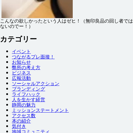
こんなの
欲
しかったという
人
はゼヒ！（
無印
良品
の
回
し
者
では
ないのでー！）
カテゴリー
イベント
つながるプレ
面接
！
お
知
らせ
弊
所
の
考
え
方
ビジネス
広報
活動
ソーシャルアクション
ブランディング
ライフハック
人
を
生
かす
経営
静岡
の
魅力
ミッションステートメント
アクセス
数
本
の
紹介
気付
き
地域
コミュニティ