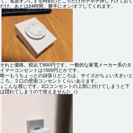
て、
電源
オンにする
時刻
のところだけポチポチ
押
し
下
げておく
だけ。あとは24
時間
、
勝手
にオン/オフしてくれます。
それと
価格
。
税込
で900
円
です。
一般
的
な
家電
メーカー
系
のタ
イマーコンセントは1500
円
とかです。
唯一
もうちょっとの
頑張
りどころは、サイズがちょい
大
きいと
ころ。２
口
の
壁面
コンセントくらいあります。
↓こんな
感
じです。2
口
コンセントの
上部
に
付
けてしまうと
下
は
隠
れてしまうので
使
えません(>_<)