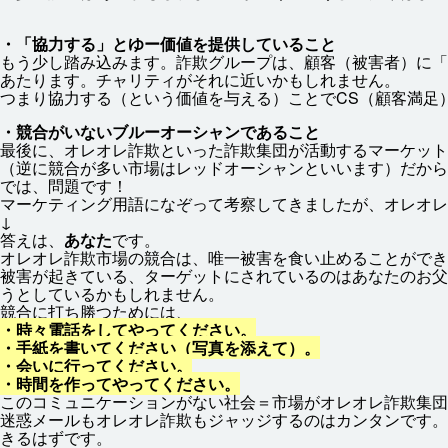
・「
協力
する」とゆー
価値
を
提供
していること
もう
少
し
踏
み
込
みます。
詐欺
グループは、
顧客
（
被害
者
）に「
あたります。チャリティがそれに
近
いかもしれません。
つまり
協力
する（という
価値
を
与
える）ことでCS（
顧客
満足
・
競合
がいないブルーオーシャンであること
最後
に、オレオレ
詐欺
といった
詐欺
集団
が
活動
するマーケット
（
逆
に
競合
が
多
い
市場
はレッドオーシャンといいます）だから2
では、
問題
です！
マーケティング
用語
になぞって
考察
してきましたが、オレオレ
↓
答
えは、
あなた
です。
オレオレ
詐欺
市場
の
競合
は、
唯一
被害
を
食
い
止
めることができ
被害
が
起
きている、ターゲットにされているのはあなたのお
父
うとしているかもしれません。
競合
に
打
ち
勝
つためには、
・
時々
電話
をしてやってください。
・
手紙
を
書
いてください（
写真
を
添
えて）。
・
会
いに
行
ってください。
・
時間
を
作
ってやってください。
このコミュニケーションがない
社会
＝
市場
がオレオレ
詐欺
集団
迷惑
メールもオレオレ
詐欺
もジャッジするのはカンタンです。
きるはずです。