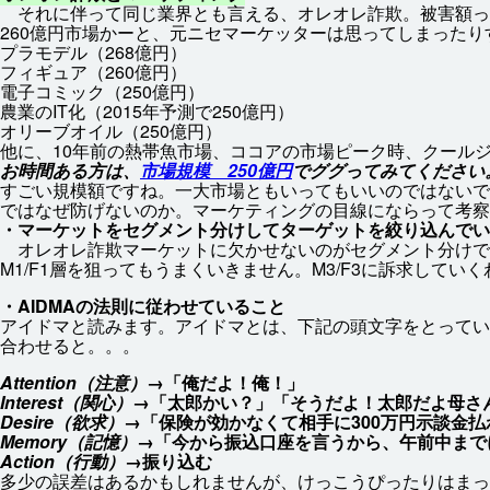
それに
伴
って
同
じ
業界
とも
言
える、オレオレ
詐欺
。
被害
額
っ
260
億
円
市場
かーと、
元
ニセマーケッターは
思
ってしまったり
プラモデル（268
億
円
）
フィギュア（260
億
円
）
電子
コミック（250
億
円
）
農業
のIT
化
（2015
年
予測
で250
億
円
）
オリーブオイル（250
億
円
）
他
に、10
年
前
の
熱帯魚
市場
、ココアの
市場
ピーク
時
、クール
お
時間
ある
方
は、
市場
規模
250
億
円
でググってみてください。
すごい
規模
額
ですね。
一大
市場
ともいってもいいのではないで
ではなぜ
防
げないのか。マーケティングの
目線
にならって
考察
・マーケットをセグメント
分
けしてターゲットを
絞
り
込
んでい
オレオレ
詐欺
マーケットに
欠
かせないのがセグメント
分
けで
M1/F1
層
を
狙
ってもうまくいきません。M3/F3に
訴求
していく
・AIDMAの
法則
に
従
わせていること
アイドマと
読
みます。アイドマとは、
下記
の
頭文字
をとってい
合
わせると。。。
Attention（注意）
→「俺だよ！俺！」
Interest（関心）
→「太郎かい？」「そうだよ！太郎だよ母さ
Desire（欲求）
→「保険が効かなくて相手に300万円示談金
Memory（記憶）
→「今から振込口座を言うから、午前中まで
Action（行動）
→振り込む
多少の誤差はあるかもしれませんが、けっこうぴったりはまっ