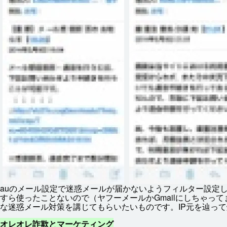
auのメール
設定
で
迷惑
メールが
届
かないようフィルター
設定
すら
使
ったことないので（ヤフーメールかGmailにしちゃって
な
迷惑
メール
対策
を
講
じてもらいたいものです。IP
元
を
辿
って
オレオレ
詐欺
とマーケティング