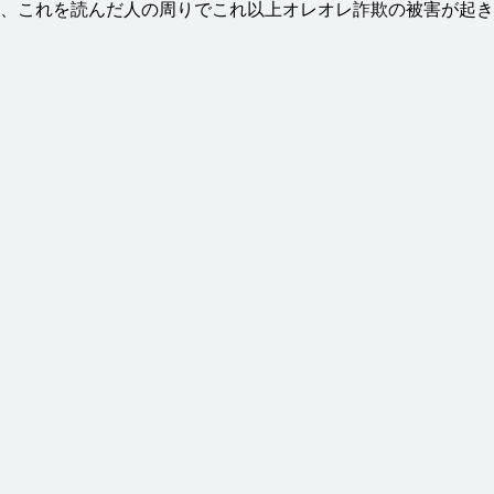
、これを
読
んだ
人
の
周
りでこれ
以上
オレオレ
詐欺
の
被害
が
起
き