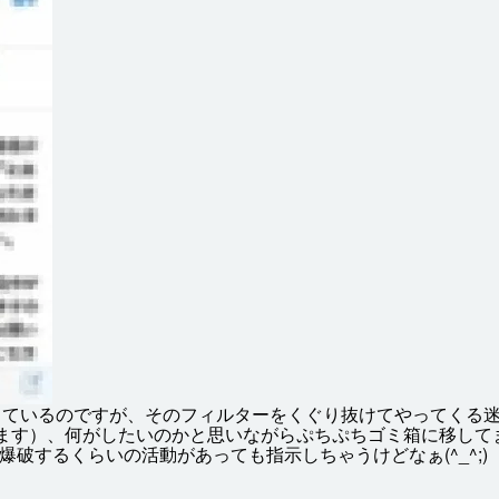
しているのですが、そのフィルターをくぐり
抜
けてやってくる
ます）、
何
がしたいのかと
思
いながらぷちぷちゴミ
箱
に
移
して
爆破
するくらいの
活動
があっても
指示
しちゃうけどなぁ(^_^;)