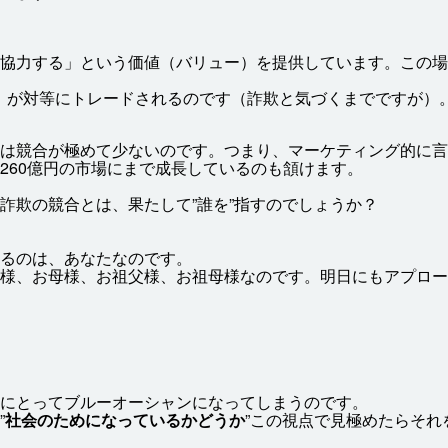
協力
する」という
価値
（バリュー）を
提供
しています。この
場
）が
対等
にトレードされるのです（
詐欺
と
気
づくまでですが）
は
競合
が
極
めて
少
ないのです。つまり、マーケティング
的
に
言
60
億
円
の
市場
にまで
成長
しているのも
頷
けます。
詐欺
の
競合
とは、
果
たして”
誰
を”
指
すのでしょうか？
るのは、あなたなのです。
様
、お
母様
、お
祖父
様
、お
祖母
様
なのです。
明日
にもアプロー
にとってブルーオーシャンになってしまうのです。
”
社会
のためになっているかどうか
”この
視点
で
見極
めたらそれ