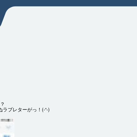
？
ぬラブレターがっ！(-“-)