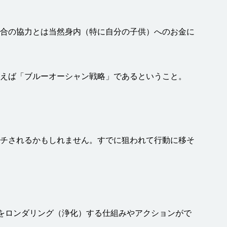
合
の
協力
とは
当然
身内
（
特
に
自分
の
子供
）へのお
金
に
。
えば「ブルーオーシャン
戦略
」であるということ。
チされるかもしれません。すでに
狙
われて
行動
に
移
そ
をロンダリング（
浄化
）する
仕組
みやアクションがで