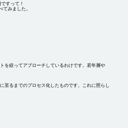
円
ですって！
べてみました。
トを
絞
ってアプローチしているわけです。
若年
層
や
に
至
るまでのプロセス
化
したものです。これに
照
らし