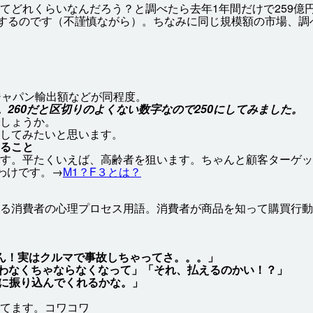
てどれくらいなんだろう？と
調
べたら
去年
1
年間
だけで259
億
するのです（
不謹慎
ながら）。ちなみに
同
じ
規模
額
の
市場
、
調
ジャパン
輸出
額
などが
同
程度
。
260だと
区切
りのよくない
数字
なので250にしてみました。
しょうか。
してみたいと
思
います。
ること
す。
平
たくいえば、
高齢
者
を
狙
います。ちゃんと
顧客
ターゲッ
わけです。→
M1？F３とは？
る
消費
者
の
心理
プロセス
用語
。
消費
者
が
商品
を
知
って
購買
行動
ん！実はクルマで事故しちゃってさ。。。」
払わなくちゃならなくなって」「それ、払えるのかい！？」
に振り込んでくれるかな。」
てます。コワコワ