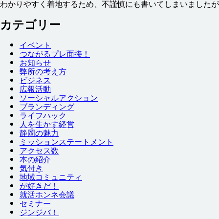
わかりやすく
着地
するため、
不謹慎
にも
書
いてしまいましたが
カテゴリー
イベント
つながるプレ
面接
！
お
知
らせ
弊
所
の
考
え
方
ビジネス
広報
活動
ソーシャルアクション
ブランディング
ライフハック
人
を
生
かす
経営
静岡
の
魅力
ミッションステートメント
アクセス
数
本
の
紹介
気付
き
地域
コミュニティ
が
好
きだ！
就
活
ホンネ
会議
セミナー
ジンジバ！