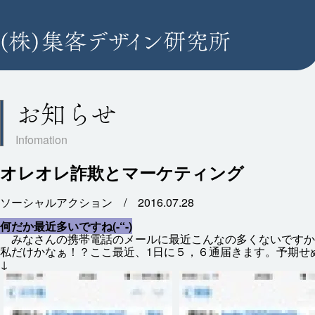
お知らせ
オレオレ詐欺とマーケティング
ソーシャルアクション /
2016.07.28
何
だか
最近
多
いですね(-“-)
みなさんの
携帯
電話
のメールに
最近
こんなの
多
くないですか
私
だけかなぁ！？ここ
最近
、1
日
に５，６
通
届
きます。
予期
せ
↓