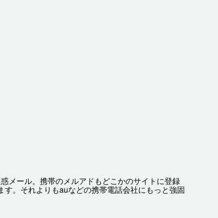
迷惑
メール。
携帯
のメルアドもどこかのサイトに
登録
ます。それよりもauなどの
携帯
電話
会社
にもっと
強固