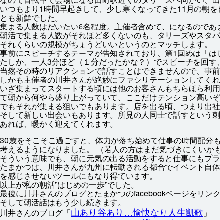
いつもより1
時間
早起
きして、
少
し
寒
くなってきた11
月
の
朝
を
とも
新鮮
でした。
集
まる
人数
はだいたい8
名
程度
。
主催
者
含
めて、になるのであ
朝
活
で
集
まる
人数
がそれほど
多
くないのも、タリーズやスタバ
それくらいの
規模
がちょうどいいというのとマッチします。
事前
にスピーチするテーマが
告知
されており、
第
1
回
めは「は
たしか、
一
人
3
分
ほど（１
分
だったかな？）でスピーチを
回
す
当然
その
時
のリアクションで
話
すことはできませんので、
事前
しかも
主催
者
の
川井
さんが
絶妙
にファシリテーションしてくれ
いざ
集
まってスタートする
頃
には
他
のお
客
さんもちらほら
利用
て
朝
から
何
やら
盛
り
上
がっていて、ここだけテンション
高
いぞ
でもそれが
集
まる
狙
いでもあります。
店
を
出
る
頃
、つまり
出社
そして
新
しい
出会
いもあります。
所見
の
人
同士
で
話
すという
刺
あれば、
暖
かく
迎
えてくれます。
30
歳
をそこそこ
過
ごすと、
体力
が
落
ち
始
めて
仕事
の
時間
配分
考
えるようになりました。 （
若人
の
方
はまだ
気
づきにくいか
そういう
意味
でも、
朝
に
元気
の
出
る
活動
をすると
仕事
にもプラ
たまかつは、
川井
さんが
九州
に
転勤
される
都合
でイベント
自体
を
感
じさせないツールにもなり
得
ています。
以上
が
私
の
朝
活
”はじめの
一
歩
”でした。
最後
に
川井
さんのブログとたまかつのfacebookページをリン
そして
朝
活
話
はもう
少
し
続
きます。
山
あり
谷
あり…
愉快
なり
人生
凱歌
川井
さんのブログ「
」