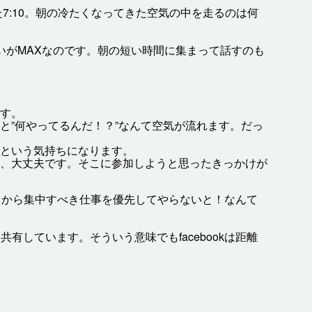
7:10。
朝
の
冷
たくなってきた
空気
の
中
を
走
るのは
何
いがMAXなのです。
朝
の
短
い
時間
に
集
まって
話
すのも
す。
と”
何
やってるんだ！？”なんて
空気
が
流
れます。だっ
という
気持
ちになります。
、
大丈夫
です。そこに
参加
しようと
思
ったきっかけが
ちから
集中
すべき
仕事
を
優先
してやらないと！なんて
を
共有
しています。そういう
意味
でもfacebookは
距離