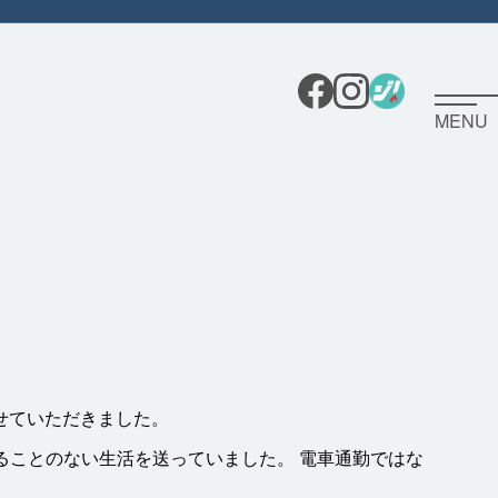
MENU
せていただきました。
ることのない
生活
を
送
っていました。
電車
通勤
ではな