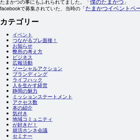
僕
のたまかつ
たまかつの
事
にもふれられてました。「
」
たまかつイベントペ
facebookで
募集
されていた、
当時
の「
カテゴリー
イベント
つながるプレ
面接
！
お
知
らせ
弊
所
の
考
え
方
ビジネス
広報
活動
ソーシャルアクション
ブランディング
ライフハック
人
を
生
かす
経営
静岡
の
魅力
ミッションステートメント
アクセス
数
本
の
紹介
気付
き
地域
コミュニティ
が
好
きだ！
就
活
ホンネ
会議
セミナー