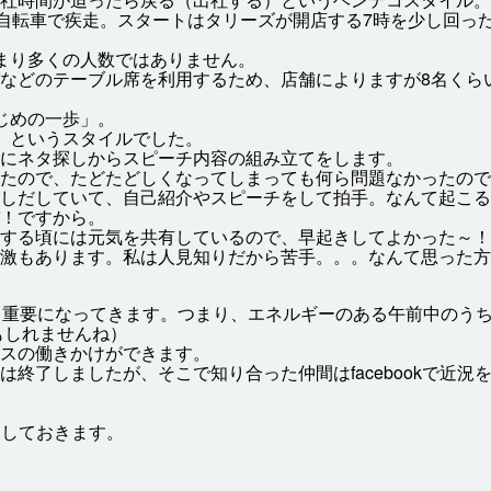
自転車
で
疾走
。スタートはタリーズが
開店
する7
時
を
少
し
回
った
まり
多
くの
人数
ではありません。
などのテーブル
席
を
利用
するため、
店舗
によりますが8
名
くら
じめの
一
歩
」。
、というスタイルでした。
にネタ
探
しからスピーチ
内容
の
組
み
立
てをします。
たので、たどたどしくなってしまっても
何
ら
問題
なかったので
しだしていて、
自己
紹介
やスピーチをして
拍手
。なんて
起
こる
！ですから。
する
頃
には
元気
を
共有
しているので、
早起
きしてよかった～！
激
もあります。
私
は
人見知
りだから
苦手
。。。なんて
思
った
方
も
重要
になってきます。つまり、エネルギーのある
午前
中
のう
もしれませんね）
スの
働
きかけができます。
は
終了
しましたが、そこで
知
り
合
った
仲間
はfacebookで
近況
クしておきます。