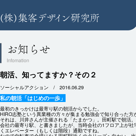
お知らせ
朝活、知ってますか？その２
ソーシャルアクション /
2016.06.29
私
の
朝
活
「はじめの
一
歩
」
最初
のきっかけは
最寄
り
駅
の
朝
活
からでした。
HIRO
志
塾
という
異
業種
の
方々
が
集
まる
勉強
会
で
知
り
合
った
方
それは、
川井
さんが
主催
される「たまかつ」。
田町駅
で
朝
活
。
会社
の
最寄
り
駅
、と
書
きましたが、
当時
会社
の1フロア
上
が
社
くエレベーター（もしくは
階段
）
通勤
ですね。
なので
自転車
で
会場
になる
田町駅
近
くのタリーズへ
向
かい、
出