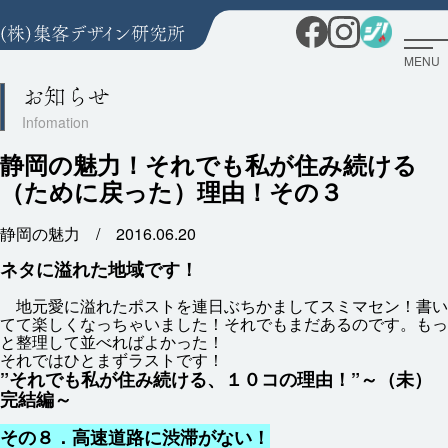
MENU
お知らせ
静岡の魅力！それでも私が住み続ける
（ために戻った）理由！その３
静岡の魅力 /
2016.06.20
ネタに
溢
れた
地域
です！
地元
愛
に
溢
れたポストを
連日
ぶちかましてスミマセン！
書
い
てて
楽
しくなっちゃいました！それでもまだあるのです。もっ
と
整理
して
並
べればよかった！
それではひとまずラストです！
”それでも
私
が
住
み
続
ける、１０コの
理由
！”～（
未
）
完結
編
～
その８．
高速
道路
に
渋滞
がない！