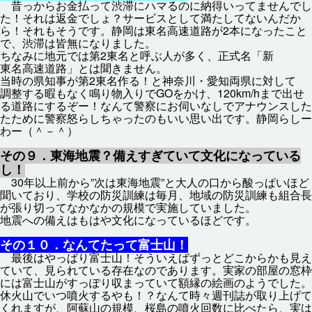
昔
っからお
金
払
って
渋滞
にハマるのに
納得
いってませんでし
た！それは
返金
でしょ？サービスとして
満
たしてないんだか
ら！それもそうです。
静岡
は
東名高速道路
が2
本
になったこと
で、
渋滞
は
皆無
になりました。
ちなみに
地元
では
第
2
東名
と
呼
ぶ
人
が
多
く、
正式
名
「
新
東名高速道路
」とは
聞
きません。
当時
の
県知事
が
第
2
東名
作
る！と
神奈川
・
愛知
両
県
に
対
して
調整
する
暇
もなく
鳴
り
物入
りでGOをかけ、120km/hまで
出
せ
る
道路
にするぞー！なんて
警察
にお
伺
いなしでアナウンスした
たために
警察
怒
らしちゃったのもいい
思
い
出
です。
静岡
らしー
わー（＾－＾）
その９．
東海
地震
？
備
えすぎていて
文化
になっている
し！
30
年
以上
前
から”
次
は
東海
地震
”と
大人
の
口
から
酸
っぱいほど
聞
いており、
学校
の
防災
訓練
は
毎月
、
地域
の
防災
訓練
も
組合
長
が
張
り
切
ってなかなかの
規模
で
実施
していました。
地震
への
備
えはもはや
文化
になっているほどです。
その１０．なんてたって
富士山
！
最後
はやっぱり
富士山
！そういえばずっとどこからかも
見
え
ていて、
見
られている
存在
なのであります。
実家
の
部屋
の
窓
枠
には
富士山
がすっぽり
収
まっていて
額縁
の
絵画
のようでした。
休火山
でいつ
噴火
するやも！？なんて
時々
週刊
誌
が
取
り
上
げて
くれますが、
阿蘇山
の
規模
、
桜島
の
噴火
回数
に
比
べたら、
実
は