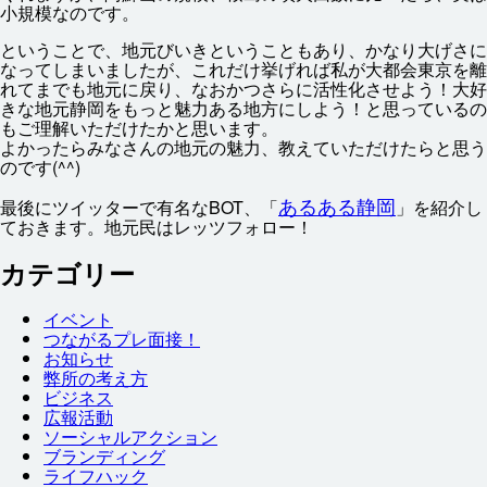
小規模
なのです。
ということで、
地元
びいきということもあり、かなり
大
げさに
なってしまいましたが、これだけ
挙
げれば
私
が
大
都会
東京
を
離
れてまでも
地元
に
戻
り、なおかつさらに
活性
化
させよう！
大好
きな
地元
静岡
をもっと
魅力
ある
地方
にしよう！と
思
っているの
もご
理解
いただけたかと
思
います。
よかったらみなさんの
地元
の
魅力
、
教
えていただけたらと
思
う
のです(^^)
あるある
静岡
最後
にツイッターで
有名
なBOT、「
」を
紹介
し
ておきます。
地元民
はレッツフォロー！
カテゴリー
イベント
つながるプレ
面接
！
お
知
らせ
弊
所
の
考
え
方
ビジネス
広報
活動
ソーシャルアクション
ブランディング
ライフハック