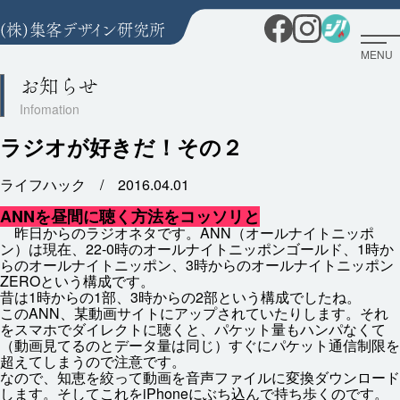
MENU
お知らせ
ラジオが好きだ！その２
ライフハック /
2016.04.01
ANNを
昼間
に
聴
く
方法
をコッソリと
昨日
からのラジオネタです。ANN（オールナイトニッポ
ン）は
現在
、22-0
時
のオールナイトニッポンゴールド、1
時
か
らのオールナイトニッポン、3
時
からのオールナイトニッポン
ZEROという
構成
です。
昔
は1
時
からの1
部
、3
時
からの2
部
という
構成
でしたね。
このANN、
某
動画
サイトにアップされていたりします。それ
をスマホでダイレクトに
聴
くと、パケット
量
もハンパなくて
（
動画
見
てるのとデータ
量
は
同
じ）すぐにパケット
通信
制限
を
超
えてしまうので
注意
です。
なので、
知恵
を
絞
って
動画
を
音声
ファイルに
変換
ダウンロード
します。そしてこれをiPhoneにぶち
込
んで
持
ち
歩
くのです。