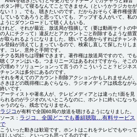
ANNを
聴
きたいけど
今更
カセットテープでガチャっと
録音
ボタン
押
して
寝
るなんてことできません（というかラジカセが
ない！）。でも、
聴
きたいのです。だからおそらく
著作
権
侵害
しているであろうと
思
っていても、アップする
人
がいて、
私
の
ようにダウンロードして
聴
く
人
もいる。
けれど、それが
最近
、
放送
局
が
指摘
して（
要
は
動画
サイトの
中
の
人
にチクって）
違反
だとアカウントごと
削除
するような
措置
が
取
られるようになりました。
聴
いてる
側
からすればチャンネ
ル
登録
が
消
えてしまっているので、
検索
し
直
して
探
したりしま
す。コレ、
意外
と
手間
です。
チクる
気持
ちは
理解
できます。
著作
権
は
放送
局
ですので。でも
聴
くファンはいる。つまりニーズはあるわけですから、そこの
穴埋
め？ソリューションって
言
うの？こういうこと？ビジネス
チャンスは
多分
にあるのです。
それを
考
えてのアカウント
削除
アクションかもしれませんが、
さきほどの
既得
権
にあぐらなら、ラジオメディアは
残念
ながら
終
いです。
アーティストや
著名
人
が、テレビメディアとは
違
った1
面
を
見
られるのがラジオのいいところなのに、ホントに
終
いになっち
ゃうのなら、
残念
でなりません。
ラジコ
が
有料
で
全国
60
局
の
放送
を
聴
けるようになりました。
ラジコ、
全国
どこでも
番組
聴取
…
有料
サービス
ソース：
で
こういった
動
きは
歓迎
です。ホントはこれをテレビでもやって
ほしいのに、といっつも
思
ってるのです。