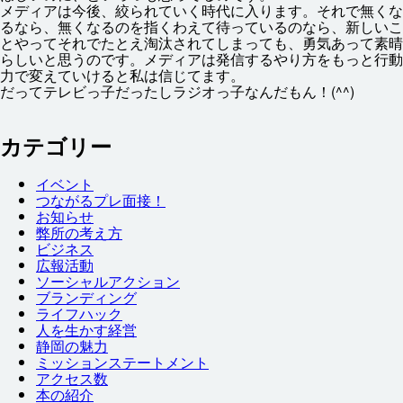
メディアは
今後
、
絞
られていく
時代
に
入
ります。それで
無
くな
るなら、
無
くなるのを
指
くわえて
待
っているのなら、
新
しいこ
とやってそれでたとえ
淘汰
されてしまっても、
勇気
あって
素晴
らしいと
思
うのです。メディアは
発信
するやり
方
をもっと
行動
力
で
変
えていけると
私
は
信
じてます。
だってテレビっ
子
だったしラジオっ
子
なんだもん！(^^)
カテゴリー
イベント
つながるプレ
面接
！
お
知
らせ
弊
所
の
考
え
方
ビジネス
広報
活動
ソーシャルアクション
ブランディング
ライフハック
人
を
生
かす
経営
静岡
の
魅力
ミッションステートメント
アクセス
数
本
の
紹介