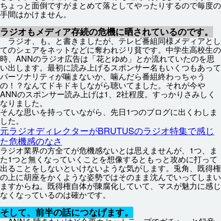
ちょっと
面倒
ですがまとめて
落
としてやったりするので
毎度
の
手間
はかけません。
ラジオもメディア
存続
の
危機
に
晒
されているのです。
ラジオ、も。と
書
きましたが、テレビ
番組
同様
メディアとし
てのシェアをネットなどに
奪
われジリ
貧
です。
中学生
高校生
の
時
、ANNのラジオ
広告
は「
花
とゆめ」とか
流
れていたのを
思
い
出
します。
最初
に
読
み
上
げるスポンサー
名
もいくつもあって
パーソナリティが
噛
まないか、
噛
んだら
番組
終
わっちゃう
の！？なんてドキドキしながら
聴
いてました。それが
今
や
ANNのスポンサー
読
み
上
げは1、2
社
程度
。すっかりさみしく
なりました。
そんな
思
いを
持
っていながら、
先日
1つのブログに
出
くわしま
した。
元
ラジオディレクターがBRUTUSのラジオ
特集
で
感
じ
た
危機
感
のなさ
ラジオ
業界
の
方
全
てが
危機
感
ないとは
思
えませんが、1つ、ま
た1つと
無
くなっていくことを
想像
するともっと
攻
めに
打
って
出
ることをしないといけないような
気
がします。
兎角
、
既得
権
の
上
に
胡座
をかくような
姿勢
ではそのまま
沈
んでいってしまい
ますからね。
既得
権
自体
が
陳腐
化
していて、マスが
魅力
に
感
じ
なくなっているのは
確
かです。
そして、
前半
の
話
につなげます。