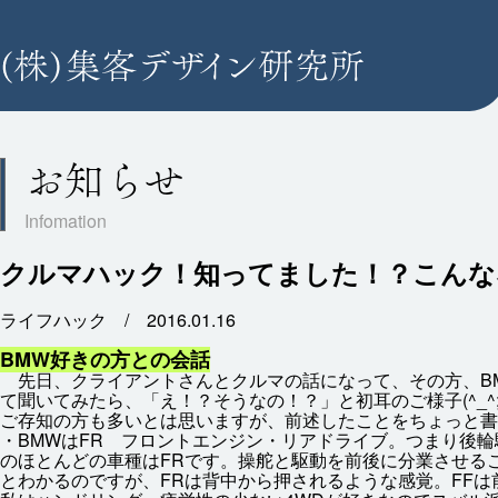
お知らせ
クルマハック！知ってました！？こんな
ライフハック /
2016.01.16
BMW
好
きの
方
との
会話
先日
、クライアントさんとクルマの
話
になって、その
方
、B
て
聞
いてみたら、「え！？そうなの！？」と
初耳
のご
様子
(^_
ご
存知
の
方
も
多
いとは
思
いますが、
前述
したことをちょっと
書
・BMWはFR フロントエンジン・リアドライブ。つまり
後
輪
のほとんどの
車種
はFRです。
操舵
と
駆動
を
前後
に
分業
させる
とわかるのですが、FRは
背中
から
押
されるような
感覚
。FFは