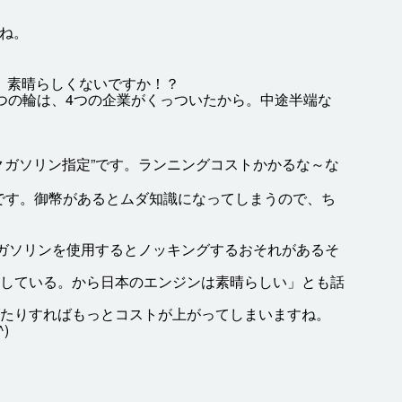
ね。
、
素晴
らしくないですか！？
つの
輪
は、4つの
企業
がくっついたから。
中途半端
な
クガソリン
指定
”です。ランニングコストかかるな～な
です。
御幣
があるとムダ
知識
になってしまうので、ち
ガソリンを
使用
するとノッキングするおそれがあるそ
している。から
日本
のエンジンは
素晴
らしい」とも
話
たりすればもっとコストが
上
がってしまいますね。
^)