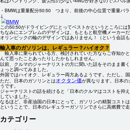
私
はハンドリング、
疲労
性
の
少
ない4WDが
好
きなのでスバル
・BMWは
重量
配分
50:50 つまり、
前後
の
中心
位置
で
重量
バラ
↓
この50:50がドライビングにとってベストかというところには
ちなみにエンブレムのデザインは、もともと
航空機
メーカーだ
オリンピックの
輪
のデザインではありません！（という
会話
も
輸入
車
のガソリンは、レギュラー？ハイオク？
輸入
車
に
乗
られている
方
、
検討
されていた
方
ならご
存知
かと
んて
思
ったことあったりしたかもしれません。
以前
、クルマのジャーナリストの
方
に
聞
いた
話
をそのまま
書
く
ょっと
調
べてみました。
外国
ではハイオク、レギュラー
両方
あるようです。ただし、
国
オクタン
価
ただ、
日本
のガソリンとは
が
異
なります。
日本
の
うです。
ジャーナリストの
話
を
続
けると「
日本
のクルマはコストを
抑
え
していました。
なるほど、
非
産油
国
の
日本
にとって、ガソリンの
精製
コストは
ということで、
日本
のレギュラーガソリンでさらに
高
燃費
で
走
カテゴリー