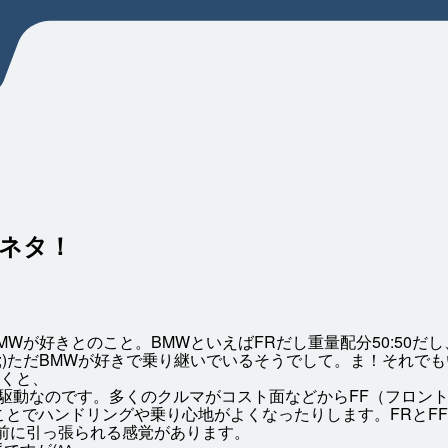
ネタ！
MWが
好
きとのこと。BMWといえばFRだし
重量
配分
50:50
^;)ただBMWが
好
きで
乗
り
継
いでいるそうでして。ま！それでも
くと、
駆動
なのです。
多
くのクルマがコスト
面
などからFF（フロン
ことでハンドリングや
乗
り
心地
がよくなったりします。FRとF
前
に
引
っ
張
られる
感覚
があります。