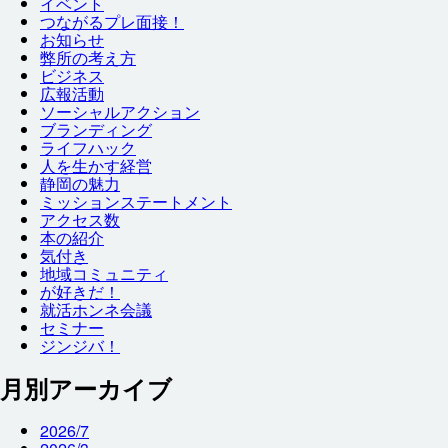
イベント
つながるプレ
面接
！
お
知
らせ
弊
所
の
考
え
方
ビジネス
広報
活動
ソーシャルアクション
ブランディング
ライフハック
人
を
生
かす
経営
静岡
の
魅力
ミッションステートメント
アクセス
数
本
の
紹介
気付
き
地域
コミュニティ
が
好
きだ！
就
活
ホンネ
会議
セミナー
ジンジバ！
月別アーカイブ
2026/7