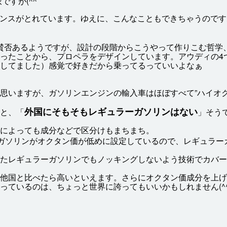
派
ですが(^^ゞ
ンスがとれています。ゆえに、こんなこともできちゃうのです
賛否
あるようですが、
設計
の
段階
からこうやって
作
りこむ
哲学
ったことから、プロペラをデザインしています。アウディの4
してました）
感覚
で
好
きだから
乗
ってるっていいよなぁ
思
いますが、ガソリンエンジンの
輸入
車
はほぼすべて”ハイオ
外国
にそもそもレギュラーガソリンはない
と、「
」そう
によっても
成分
などで
区分
けもまちまち。
ガソリンがオクタン
価
が
低
めに
設定
しているので、レギュラー
たレギュラーガソリンでもノッキングしないよう
技術
でカバー
他国
と
比
べたら
高
いといえます。さらにオクタン
価
成分
を
上
げ
っているのは、ちょっと
世界
に
誇
ってもいいかもしれません(^