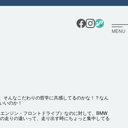
MENU
だし、そんなこだわりの
哲学
に
共感
してるのかな！？なん
いいのか！
トエンジン・フロントドライブ）なのに
対
して、BMW
Fの
走
りの
違
いって、
走
り
出
す
時
にちょっと
集中
してる