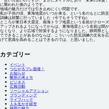
に
襲
われた
後
のようです。
地域
の
魅力
だけでは
引
き
止
めにくい
問題
です。
私
が
子供
の
頃
、
東海
地震
がいつか
来
る、という
名
のもとに
防災
訓練
は
頻繁
に
行
っていました（
今
でもそうですね）
ところが
東日本
大震災
、
南海
トラフ
地震
という
名前
がクローズ
アップされるようになってからは、
東海
地震
という
名前
は
聞
か
なくなり、より
広域
で
対策
するようになりました。
静岡
県
とし
てできることがあるのならば、こういった
防災
訓練
の
文化
を
広
げて
意識
を
高
めることはできるのでは、と
思
いました。
カテゴリー
イベント
つながるプレ
面接
！
お
知
らせ
弊
所
の
考
え
方
ビジネス
広報
活動
ソーシャルアクション
ブランディング
ライフハック
人
を
生
かす
経営
静岡
の
魅力