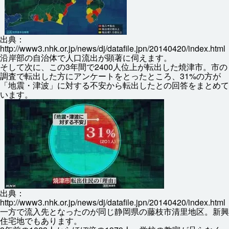
出典
：
http://www3.nhk.or.jp/news/dj/datafile.jpn/20140420/index.html
沿岸
部
の
自治体
で
人口
流出
が
顕著
に
伺
えます。
そして
次
に、この3
年間
で2400
人
位
上
が
転出
した
焼津
市
。
市
の
調査
で
転出
した
方
にアンケートをとったところ、31%の
方
が
「
地震
・
津波
」に
対
する
不安
から
転出
したとの
回答
をまとめて
います。
出典
：
http://www3.nhk.or.jp/news/dj/datafile.jpn/20140420/index.html
一方
で
流入
先
となったのが
同
じ
静岡
県
の
藤枝
市
清里
地区
。
新興
住宅
地
でもあります。