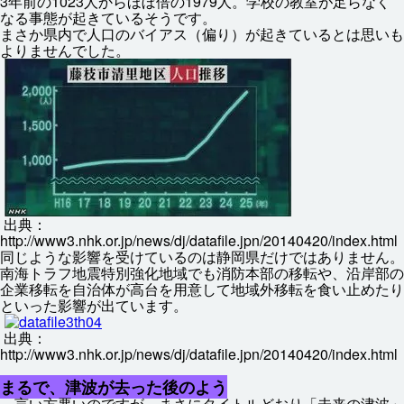
3
年
前
の1023
人
からほぼ
倍
の1979
人
。
学校
の
教室
が
足
らなく
なる
事態
が
起
きているそうです。
まさか
県内
で
人口
のバイアス（
偏
り）が
起
きているとは
思
いも
よりませんでした。
出典
：
http://www3.nhk.or.jp/news/dj/datafile.jpn/20140420/index.html
同
じような
影響
を
受
けているのは
静岡
県
だけではありません。
南海
トラフ
地震
特別
強化
地域
でも
消防
本部
の
移転
や、
沿岸
部
の
企業
移転
を
自治体
が
高台
を
用意
して
地域
外
移転
を
食
い
止
めたり
といった
影響
が
出
ています
。
出典
：
http://www3.nhk.or.jp/news/dj/datafile.jpn/20140420/index.html
まるで、
津波
が
去
った
後
のよう
言
い
方
悪
いのですが、まさにタイトルどおり「
未来
の
津波
」