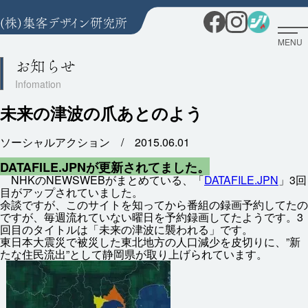
MENU
お知らせ
未来の津波の爪あとのよう
ソーシャルアクション /
2015.06.01
DATAFILE.JPNが
更新
されてました。
NHKのNEWSWEBがまとめている、「
DATAFILE.JPN
」3
回
目
がアップされていました。
余談
ですが、このサイトを
知
ってから
番組
の
録画
予約
してたの
ですが、
毎週
流
れていない
曜日
を
予約
録画
してたようです。
3
回
目
のタイトルは「
未来
の
津波
に
襲
われる」です。
東日本
大震災
で
被災
した
東北
地方
の
人口
減少
を
皮切
りに、”
新
たな
住民
流出
”として
静岡
県
が
取
り
上
げられています。