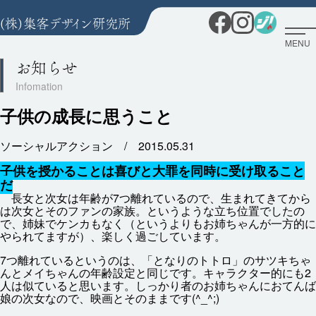
MENU
お知らせ
子供の成長に思うこと
ソーシャルアクション /
2015.05.31
子供
を
授
かることは
喜
びと
大罪
を
同時
に
受
け
取
ること
だ
長女
と
次女
は
年齢
が7つ
離
れているので、
生
まれてきてから
は
次女
とそのファンの
家族
。というような
立
ち
位置
でしたの
で、
姉妹
でケンカもなく（というよりもお
姉
ちゃんが
一方
的
に
やられてますが）、
楽
しく
過
ごしています。
7つ
離
れているというのは、「となりのトトロ」のサツキちゃ
んとメイちゃんの
年齢
設定
と
同
じです。キャラクター
的
にも2
人
は
似
ていると
思
います。しっかり
者
のお
姉
ちゃんにおてんば
娘
の
次女
なので、
映画
とそのままです(^_^;)