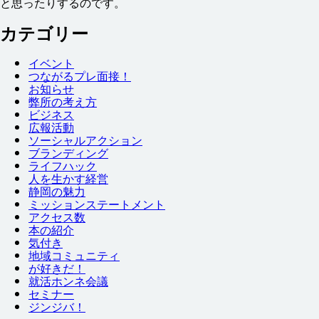
と
思
ったりするのです。
カテゴリー
イベント
つながるプレ
面接
！
お
知
らせ
弊
所
の
考
え
方
ビジネス
広報
活動
ソーシャルアクション
ブランディング
ライフハック
人
を
生
かす
経営
静岡
の
魅力
ミッションステートメント
アクセス
数
本
の
紹介
気付
き
地域
コミュニティ
が
好
きだ！
就
活
ホンネ
会議
セミナー
ジンジバ！