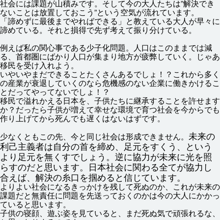
社会
には
課題
が
山積
みです。そして
今
の
大人
たちは”
解決
でき
ないことは
放置
しておこう”という
空気
が
流
れています。
「
諦
めずに
最後
までやればできる」と
教
えている
大人
が
早々
に
諦
めている。それと
損得
で
先
ず
考
えて
振
り
分
けている。
例
えば
私
の
関心
事
である
少子化
問題
。
人口
はこのままでは
減
る、
首都
圏
にばかり
人口
が
集
まり
地方
が
疲弊
していく。じゃあ
移民
を
受
け
入
れよう。
いやいやまだできることたくさんあるでしょ！？これから
多
く
の
産業
が
衰退
していくのなら
危機
感
のない
企業
に
働
きかけるこ
とだってやってないでしょ！？
移民
で
溢
れかえる
日本
を、
子供
たちに
継承
することを
許
せます
か？だったら
子供
が
増
えて
幸
せな
環境
で
育
つ
社会
を
今
からでも
作
り
上
げてから
死
んでも
遅
くはないはずです。
未来
の
少
なくともこの
先
、
今
と
同
じ
社会
は
形成
できません。
利己
主義
者
は
自分
の
首
を
締
め、
足元
をすくう、という
より
足元
を
無
くすでしょう。
逆
に
協力
が
未来
に
光
を
照
らすのだと
思
います。
日本
社会
に
関
わる
全
てが
協力
し
合
えば、
解決
の
糸口
を
掴
めると
信
じています。
よりよい
社会
になるきっかけを
残
して
死
ぬのか、これが
未来
の
課題
だと
無責任
に
問題
を
先
送
っておくのかは
今
の
大人
にかかっ
ていると
思
います。
子供
の
寝顔
、
遊
ぶ
姿
を
見
ていると、まだ
死
ぬ
気
で
頑張
れるな、