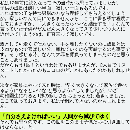
私
は12
年
前
に
親
となってその
当時
から
思
っていましたが、
子供
の
成長
は
嬉
しい
半面
、
寂
しい
一
面
もあるのです。
これは
女
の
子
を
持
つ
男
親
の
方
なら
理解
してもらえるでしょう
か。
寂
しいなんて
口
にできませんから、ここに
書
き
残
す
程度
に
しておきますが、「
大
きくなったらパパと
結婚
する！」なんて
言
っていた
子供
がだんだん
大
きくなってきて
少
しづつ
大人
に
近付
いてしまうのは、
正直
言
って
寂
しいです。
親
として
可愛
くて
仕方
ない、
手
を
離
したくないのに
成長
とは
皮肉
なもので
喜
ばしい
分
、
離
れていくのを
実感
するのも
事実
で
す。そう
感
じる
時
、なんて
大罪
を
背負
ってしまったのだと
思
う
こともありました。
だからもう1
度
！というわけでもありませんが、2
人
目
でリス
タートしたかったのもココロのどこかにあったのかもしれませ
ん。
次女
が
家族
にやって
来
た
時
は、”
早
く
大
きくなって
家族
で
遊
べ
るようになるといいな”と
思
うようにしてましたが、いざ
幼稚園
生
になると1抹の
寂
しさがちょっとだけ
過
ぎりました。
ここで
謝
っておきます、
私
は
子離
れできないのかもしれませ
ん。
「
自分
さえよければいい」
人間
から
滅
びてゆく
それでも
思
うのです。この
世
をこのまま
子供
たちに
引
き
渡
して
はならない、と。