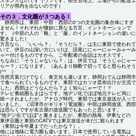
スタンスなのです（ウソです、
衛生
管理
上
、
工場
からの
配送
エ
リアが
県内
を
出
ないのです）
その３．
文化
圏
が３つある！
静岡
県
は、
東部
・
中部
・
西部
の3つの
文化
圏
の
集合
体
にすぎ
ません！それぞれが
微妙
に
異
なる
方言
、イントネーションで
す。（
中部
の
人
の「
靴
」と「
服
」のイントネーションの
違
いに
驚
きました）
方言
なら、「いいら？」「そうだら？」は
主
に
東部
で
使
われて
いて、
伊豆
の
山
深
い
方
にいけば、
語尾
ににゃーにゃーみゃーみ
ゃー
付
けるものですから、ご
年配
者
の
会話
はカオスです。
ちなみに「そうじゃないら？」は、
伊豆
では「そうじゃにゃー
らー？」になります。（あんまり
独断
で
切
ってると
怒
られそう
(^^ゞ）
当然
言葉
だけでなく、
食
文化
も
違
います。
静岡
おでんは
静岡
市
で
食
べられているものです。
東部
ではカツオ
昆布
出汁
が
主流
で
した。
西部
はどうなんだら？よく
知
らにゃーで！？
テレビ
番組
圏
もまばらです。
地
デジ
化
でほぼ
地元
テレビ
局
に
統一
されましたが、アナログ
時代
、
東部
では
東京放送
が
入
って
いました。（
沼津
市
がギリギリ
電波
圏
）
中部
は
静岡放送
、
西部
は
恐
らくですが
名古屋
の
放送
圏
でもあったと
思
います。
”
地
デジ
化
で”ほぼ”と
書
きましたが、
東部
の
熱海
、
伊東
などの
東伊豆
圏
と
東部
のCATVでは
東京放送
が
未
だに
観
られます
（
東部
は
今年
夏
までだったかな？）。
他
には
地味
に
電力
圏
も
違
います。
日本
で
使用
している
電気
は