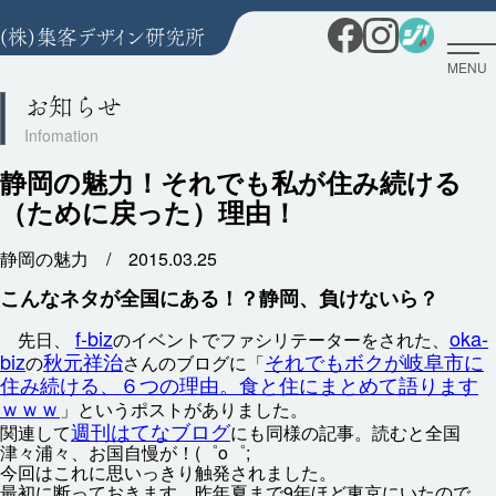
MENU
お知らせ
静岡の魅力！それでも私が住み続ける
（ために戻った）理由！
静岡の魅力 /
2015.03.25
こんなネタが
全国
にある！？
静岡
、
負
けないら？
f-biz
oka-
先日
、
のイベントでファシリテーターをされた、
biz
秋元
祥治
それでもボクが
岐阜
市
に
の
さんのブログに「
住
み
続
ける、６つの
理由
。
食
と
住
にまとめて
語
ります
ｗｗｗ
」というポストがありました。
週刊
はてなブログ
関連
して
にも
同様
の
記事
。
読
むと
全国
津々浦々
、お
国
自慢
が！(゜o゜;
今回
はこれに
思
いっきり
触発
されました。
最初
に
断
っておきます、
昨年
夏
まで9
年
ほど
東京
にいたので