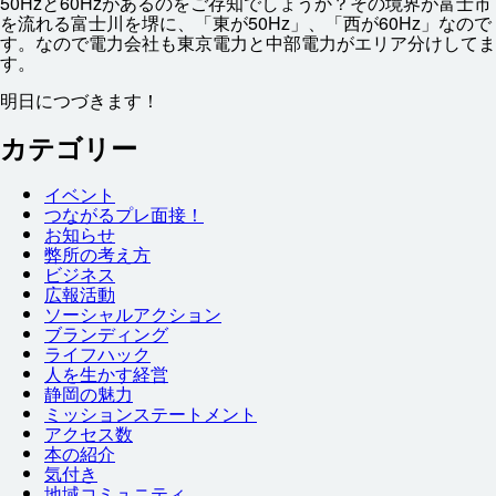
50Hzと60Hzがあるのをご
存知
でしょうか？その
境界
が
富士
市
を
流
れる
富士川
を
堺
に、「
東
が50Hz」、「
西
が60Hz」なので
す。なので
電力
会社
も
東京電力
と
中部電力
がエリア
分
けしてま
す。
明日
につづきます！
カテゴリー
イベント
つながるプレ
面接
！
お
知
らせ
弊
所
の
考
え
方
ビジネス
広報
活動
ソーシャルアクション
ブランディング
ライフハック
人
を
生
かす
経営
静岡
の
魅力
ミッションステートメント
アクセス
数
本
の
紹介
気付
き
地域
コミュニティ