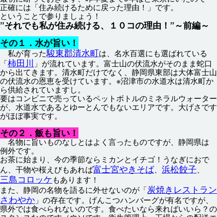
正確
には「
住
み
続
けるために
戻
った
理由
！」です。
ということで
参
りましょう！
”それでも
私
が
住
み
続
ける、１０コの
理由
！”～
前編
～
その１．
水
が
旨
い！
駿東
郡
清水
町
私
が
育
った
は、
名水
百
選
にも
選
ばれている
柿田
川
「
」が
流
れています。
富士山
の
伏流
水
がそのまま
蛇口
から
出
てきます。
清水
町
だけでなく、
静岡
県
東部
は
大体
富士山
の
伏流
水
の
恩恵
を
受
けています。※
沼津
市
の
水道
水
は
清水
町
か
ら
供給
されていますし。
要
はコンビニで
売
っているペットボトルのミネラルウォーター
が、
水道
水
であるとゆーとんでもないエリアです。
大
げさです
がほぼ
事実
です。
その２．
飯
も
旨
い！
名物
に
旨
いものなしとはよく
言
ったものですが、
静岡
県
は
例外
です。
お
茶
に
始
まり、
今
の
季節
ならミカンとイチゴ！うなぎにおで
富士宮
やきそば
浜松
餃子
ん、
干物
や
桜
えびもあれば
、
、
三島
コロッケ
もあります！
炭焼
きレストラン
また、
静岡
の
名物
を
語
るに
外
せないのが「
さわやか
」の
存在
です。げんこつハンバーグが
有名
ですが、
県
外
では
食
べられないのです。
食
べたいなら
来
ればいいら？の