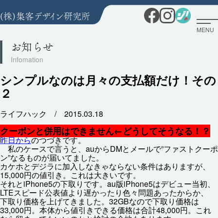
MENU
お知らせ
シンプルなのは月々の支払額だけ！その
２
ライフハック /
2015.03.18
クーポンと
併用
はできません←どうしてそうなる！？
昨日
から
のつづきです。
私
のケースで
言
うと、auからDMとメールで”ファストクーポ
ン”なるものが
届
いてました。
カケホとデジラに
加入
しなきゃならない
条件
はありますが、
15,000
円
の
値引
き。これは
大
きいです。
それとiPhone5の
下取
りです。au
版
iPhone5はデビュー
当初
、
LTEスピード
公表
値
より
遅
かったり
色々
問題
あったからか、
下取
り
価格
を
上
げてきました。32GBなので
下取
り
価格
は
33,000
円
。
本体
から
値引
きできる
価格
は
合計
48,000
円
。これ