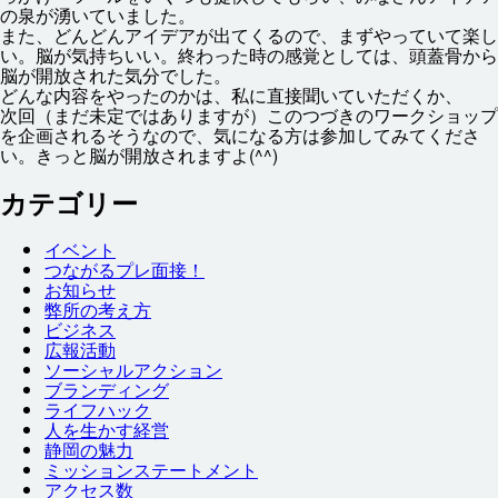
の
泉
が
湧
いていました。
また、どんどんアイデアが
出
てくるので、まずやっていて
楽
し
い。
脳
が
気持
ちいい。
終
わった
時
の
感覚
としては、
頭蓋骨
から
脳
が
開放
された
気分
でした。
どんな
内容
をやったのかは、
私
に
直接
聞
いていただくか、
次回
（まだ
未定
ではありますが）このつづきのワークショップ
を
企画
されるそうなので、
気
になる
方
は
参加
してみてくださ
い。きっと
脳
が
開放
されますよ(^^)
カテゴリー
イベント
つながるプレ
面接
！
お
知
らせ
弊
所
の
考
え
方
ビジネス
広報
活動
ソーシャルアクション
ブランディング
ライフハック
人
を
生
かす
経営
静岡
の
魅力
ミッションステートメント
アクセス
数