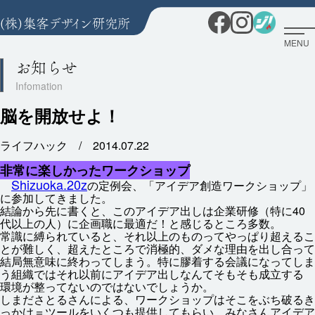
MENU
お知らせ
脳を開放せよ！
ライフハック /
2014.07.22
非常
に
楽
しかったワークショップ
Shizuoka.20z
の
定例
会
、「アイデア
創造
ワークショップ」
に
参加
してきました。
結論
から
先
に
書
くと、このアイデア
出
しは
企業
研修
（
特
に40
代
以上
の
人
）に
企画
職
に
最適
だ！と
感
じるところ
多数
。
常識
に
縛
られていると、それ
以上
のものってやっぱり
超
えるこ
とが
難
しく、
超
えたところで
消極
的
、ダメな
理由
を
出
し
合
って
結局
無意味
に
終
わってしまう。
特
に
膠着
する
会議
になってしま
う
組織
ではそれ
以前
にアイデア
出
しなんてそもそも
成立
する
環境
が
整
ってないのではないでしょうか。
しまださとるさんによる、ワークショップはそこをぶち
破
るき
っかけ＝ツールをいくつも
提供
してもらい、みなさんアイデア