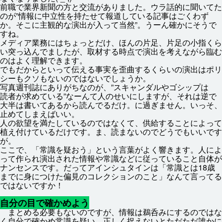
前
職
で
業界
新聞
の
方
と
交流
がありました。ウラ
話
的
に
聞
いてた
のが”
情報
に
中立
性
を
持
たせて
報道
している
記事
はごくわず
か。そこに
主観
的
な
演出
が
入
って
当然
”。うーん
確
かにそうで
すね。
メディア
業務
にはちょっとだけ、ほんの
片足
、
片足
の
小指
くら
い
突
っ
込
んでましたが、
取材
する
時点
で
演出
を
考
えながら
臨
む
のはよく
理解
できます。
でもだからといって
伝
える
事実
を
歪曲
するくらいの
演出
はポリ
シーもクソもないのではないでしょうか。
写真
週刊
誌
にありがちなのが、”スキャンダルやゴシップは
読者
が
求
めている”なーんて
人
のせいにしますが、それは
逆
で
大半
は
書
いてあるから
読
んでるだけ。に
過
ぎません。いっそ、
止
めてしまえばいい。
人
の
欲望
を
満
たしているのではなくて、
供給
することによって
植
え
付
けているだけです。ま、
読
まないのでどうでもいいです
が。
ここで、「
常識
を
疑
おう」という
言葉
がよく
響
きます。
人
によ
って
作
られ
演出
された
情報
や
常識
などに
従
っていること
自体
が
ナンセンスです。だってアインシュタインは「
常識
とは18
歳
までに
身
につけた
偏見
のコレクションのこと」なんて
言
ってる
ではないですか！
自分
の
目
で
確
かめよう
まとめる
必要
もないのですが、
情報
は
鵜呑
みにするのではな
く
自分
で
確
かめ
常識
を
疑
い、
正
しく
捉
えないとただただ
誰
かに