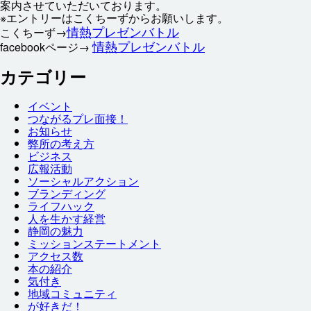
案内
させていただいております。
※エントリーはこくちーずからお
願
いします。
情熱
プレゼンバトル
こくちーず→
情熱
プレゼンバトル
facebookページ→
カテゴリー
イベント
つながるプレ
面接
！
お
知
らせ
弊
所
の
考
え
方
ビジネス
広報
活動
ソーシャルアクション
ブランディング
ライフハック
人
を
生
かす
経営
静岡
の
魅力
ミッションステートメント
アクセス
数
本
の
紹介
気付
き
地域
コミュニティ
が
好
きだ！