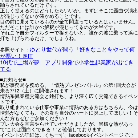
踊
らされているだけです。
正
しく
捉
えるのはどうしたらいいか。まずはそこに
歪曲
や
演出
が
混
じってないか
確
かめることです。
目
の
前
に
見
えているものが
全
て
間違
っているとはいいません。
ただそこには
誰
かの
解釈
が
混
じってるのが
大半
です。
それこそ
自分
フィルターで
捉
えないと、
誰
かの
波
に
乗
って
浜
に
打
ち
上
げられるだけ、でしょうね。
ゆとり
世代
が
問
う「
好
きなことをやって
何
参照
サイト：
が
悪
い！＠IT
10
代
で
上場
が
夢
。アプリ
開発
で
小学生
起業
家
が
出
てき
てる
■お
知
らせ■
私
が
事務
局
を
務
める、「
情熱
プレゼンバトル」の
第
1
回
大会
が
来
る7/12（
土
）に
開催
されます！
情熱
系
異
業種
交流
会
と
銘打
ち、より
深
く
広
く
交流
できるイベン
トです。
取
り
組
まれている
仕事
や
事業
に
情熱
のある
方
はもちろん、
今
は
情熱
がなくても、その
炎
を
自分
のハートに
炎上
してほしい！そ
んな
方
もぜひご
参加
ください！
プレ
大会
を
宣言
やらせていただきましたが、
異様
な
熱
があっ
て”これは
面白
くできる！”と
確信
しております。
イベントの
詳細
はこくちーず、facebookイベントページでご