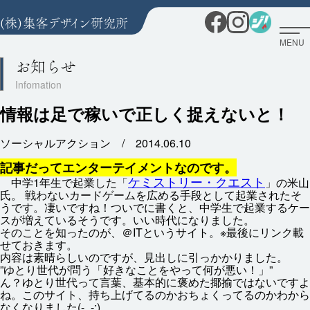
MENU
お知らせ
情報は足で稼いで正しく捉えないと！
ソーシャルアクション /
2014.06.10
記事
だってエンターテイメントなのです。
ケミストリー・クエスト
中学
1
年生
で
起業
した「
」の
米山
氏
。
戦
わないカードゲームを
広
める
手段
として
起業
されたそ
うです。
凄
いですね！ついでに
書
くと、
中学生
で
起業
するケー
スが
増
えているそうです。いい
時代
になりました。
そのことを
知
ったのが、＠ITというサイト。※
最後
にリンク
載
せておきます。
内容
は
素晴
らしいのですが、
見出
しに
引
っかかりました。
”ゆとり
世代
が
問
う「
好
きなことをやって
何
が
悪
い！」”
ん？ゆとり
世代
って
言葉
、
基本
的
に
褒
めた
揶揄
ではないですよ
ね。このサイト、
持
ち
上
げてるのかおちょくってるのかわから
なくなりました(-_-;)