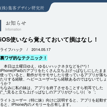
お知らせ
iOS使いなら覚えておいて損はなし！
ライフハック /
2014.05.17
裏
ワザ
的
なテクニック！
本日
は
土曜日
ゆえ、ゆるいハックネタなどを(^^)！
iPhone(iPad)のアプリをたくさん
立
ち
上
げっぱなしにしたまま
使
っていると、
動作
がモサモサしたり
使
っているアプリが
落
ち
たりする
経験
、ヘビーユーザーなら
経験
あるのではないでしょ
うか？
ちなみに
私
の
妹
は、アプリを
終了
させることすら
初耳
でした
(*_*;
見
ると
立
ち
上
げっぱなしのアプリがびっしり(゜o゜;
ライトユーザー（
特
に
妹
）
向
けに
説明
すると、アプリを
起動
す
ると、iPhone
内
のメモリーを
占有
します。