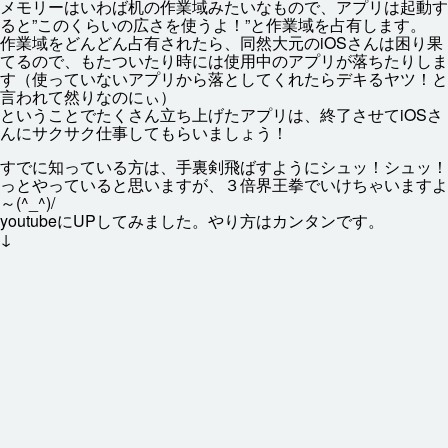
メモリーはいわば
机
の
作業
域
みたいなもので、アプリは
起動
す
ると”このくらいの
広
さを
使
うよ！”と
作業
域
を
占有
します。
作業
域
をどんどん
占有
されたら、
同然
大元
のiOSさんは
困
り
果
てるので、もたついたり
時
には
使用
中
のアプリが
落
ちたりしま
す（
使
っていないアプリから
落
としてくれたらデキるヤツ！と
言
われて
然
りなのにぃ）
ということでたくさん
立
ち
上
げたアプリは、
終了
させてiOSさ
んにサクサク
仕事
してもらいましょう！
すでに
知
っている
方
は、
手裏剣
飛
ばすようにシュッ！シュッ！
っとやっていると
思
いますが、３
倍
界
王
拳
でいけちゃいますよ
～(^_^)/
youtubeにUPしてみました。やり
方
はカンタンです。
↓