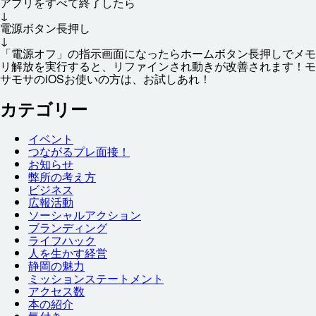
アプリをすべて
終了
したら
↓
電源
ボタン
長押
し
↓
「
電源
オフ」の
指示
画面
になったらホームボタン
長
押
しでメモ
リ
解放
を
実行
すると、リファインされ
動
きが
改善
されます！モ
サモサのiOSお
使
いの
方
は、お
試
しあれ！
カテゴリー
イベント
つながるプレ
面接
！
お
知
らせ
弊
所
の
考
え
方
ビジネス
広報
活動
ソーシャルアクション
ブランディング
ライフハック
人
を
生
かす
経営
静岡
の
魅力
ミッションステートメント
アクセス
数
本
の
紹介