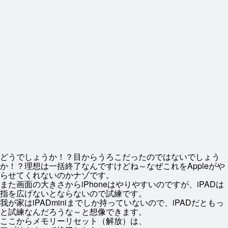
どうでしょうか！？
目
からうろこだったのではないでしょう
か！？
理想
は
一括
終了
なんですけどね～なぜこれをAppleがや
らせてくれないのかナゾです。
また
画面
の
大
きさからiPhoneはやりやすいのですが、iPADは
指
を
広
げないとならないので
試練
です。
我
が
家
はiPADminiまでしか
持
っていないので、iPADだともっ
と
試練
なんだろうな～と
想像
できます。
ここからメモリーリセット（
解放
）は、