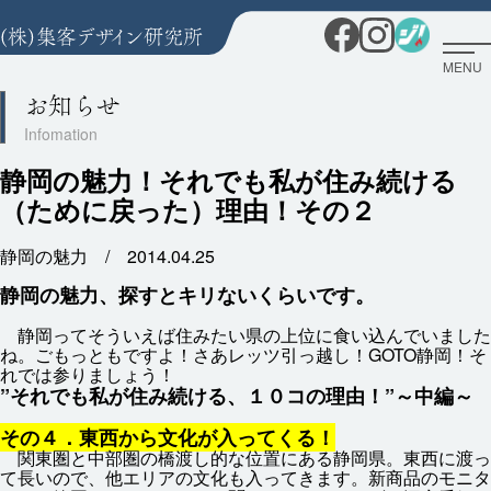
MENU
お知らせ
静岡の魅力！それでも私が住み続ける
（ために戻った）理由！その２
静岡の魅力 /
2014.04.25
静岡
の
魅力
、
探
すとキリないくらいです。
静岡
ってそういえば
住
みたい
県
の
上位
に
食
い
込
んでいました
ね。ごもっともですよ！さあレッツ
引
っ
越
し！GOTO
静岡
！そ
れでは
参
りましょう！
”それでも
私
が
住
み
続
ける、１０コの
理由
！”～
中編
～
その４．
東西
から
文化
が
入
ってくる！
関東
圏
と
中部
圏
の
橋渡
し
的
な
位置
にある
静岡
県
。
東西
に
渡
っ
て
長
いので、
他
エリアの
文化
も
入
ってきます。
新
商品
のモニタ