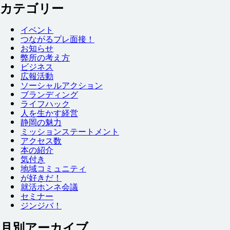
カテゴリー
イベント
つながるプレ
面接
！
お
知
らせ
弊
所
の
考
え
方
ビジネス
広報
活動
ソーシャルアクション
ブランディング
ライフハック
人
を
生
かす
経営
静岡
の
魅力
ミッションステートメント
アクセス
数
本
の
紹介
気付
き
地域
コミュニティ
が
好
きだ！
就
活
ホンネ
会議
セミナー
ジンジバ！
月別アーカイブ