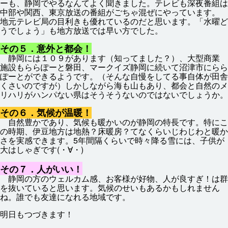
ーも、
静岡
でやるなんてよく
聞
きました。テレビも
深夜
番組
は
中部
や
関西
、
東京放送
の
番組
がごちゃ
混
ぜにやっています。
地元
テレビ
局
の
目利
きも
優
れているのだと
思
います。「
水曜
ど
うでしょう」も
地方
放送
では
早
い
方
でした。
その５．
意外
と
都会
！
静岡
には１０９があります（
知
ってました？）、
大型
商業
施設
もららぽーと
磐田
、マークイズ
静岡
に
続
いて
沼津
市
にらら
ぽーとができるようです。（そんな
自慢
をしてる
事
自体
が
田舎
くさいのですが）しかしながら
海
も
山
もあり、
都会
と
自然
のメ
リハリがハンパない
県
はそうそうないのではないでしょうか。
その６．
気候
が
温暖
！
自然
豊
かであり、
気候
も
暖
かいのが
静岡
の
特長
です。
特
にこ
の
時期
、
伊豆
地方
は
地熱
？
床
暖房
？てなくらいじわじわと
暖
か
さを
実感
できます。5
年
間隔
くらいで
時々
降
る
雪
には、
子供
が
大
はしゃぎです(・∀・)
その７．
人
がいい！
静岡
の
方
のウェルカム
感
、お
客様
が
好物
、
人
が
良
すぎ！は
群
を
抜
いていると
思
います。
気候
のせいもあるかもしれません
ね。
誰
でも
友達
になれる
地域
です。
明日
もつづきます！